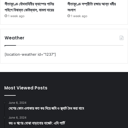
সীতাকুণ্ডে যৌথবাহিনীর ক্যাম্পের পানির
সীতাকুণ্ডে সম্প্রীতি রক্ষায় আন্ত ধর্মীয়
পাইপে বিষাক্ত কেমিক্যাল, মামলা দায়ের
সংলাপ
1 week ago
1 week ago
Weather
[location-weather id="1237"]
Most Viewed Posts
June 6, 2024
দেশের কোন এলাকায় কত কর দিয়ে জমি ও ফ্ল্যাট বৈধ করা যাবে
June 6, 2024
কর ও ঋণের বোঝা বাড়ানোর বাজেট: এবি পার্টি