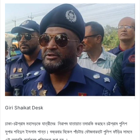
Giri Shaikat Desk
ঢাকা-চট্টগ্রাম মহাসড়কে যাত্রীদের নিরাপদ যাতায়াত তদারকি করছেন চট্টগ্রাম পুলিশ
সুপার শহিদুল ইসলাম শান্ত। শুক্রবার বিকেল পাঁচটায় ফৌজদারহাট পুলিশ ফাঁড়ির সামনে
এই তদারকি কার্যক্রম পরিচালনা করা হয় ।