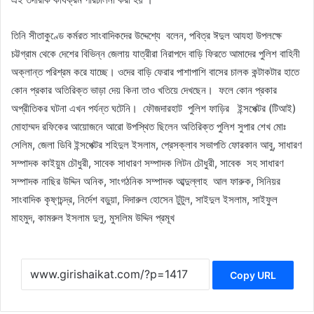
তিনি সীতাকুণ্ডে কর্মরত সাংবাদিকদের উদ্দেশ্যে বলেন, পবিত্র ঈদুল আযহা উপলক্ষে
চট্টগ্রাম থেকে দেশের বিভিন্ন জেলায় যাত্রীরা নিরাপদে বাড়ি ফিরতে আমাদের পুলিশ বাহিনী
অক্লান্ত পরিশ্রম করে যাচ্ছে। ওদের বাড়ি ফেরার পাশাপাশি বাসের চালক কন্টাকটার হাতে
কোন প্রকার অতিরিক্ত ভাড়া দেয় কিনা তাও খতিয়ে দেখছেন। ফলে কোন প্রকার
অপ্রীতিকর ঘটনা এখন পর্যন্ত ঘটেনি। ফৌজদারহাট পুলিশ ফাড়ির ইন্সপেক্টর (টিআই)
মোহাম্মদ রফিকের আয়োজনে আরো উপস্থিত ছিলেন অতিরিক্ত পুলিশ সুপার শেখ মোঃ
সেলিম, জেলা ডিবি ইন্সপেক্টর শহিদুল ইসলাম, প্রেসক্লাব সভাপতি ফোরকান আবু, সাধারণ
সম্পাদক কাইয়ুম চৌধুরী, সাবেক সাধারণ সম্পাদক লিটন চৌধুরী, সাবেক সহ সাধারণ
সম্পাদক নাছির উদ্দিন অনিক, সাংগঠনিক সম্পাদক আব্দুল্লাহ আল ফারুক, সিনিয়র
সাংবাদিক কৃষ্ণচন্দ্র, নির্দেশ বড়ুয়া, দিদারুল হোসেন টুটুল, সাইদুল ইসলাম, সাইফুল
মাহমুদ, কামরুল ইসলাম দুলু, মুসলিম উদ্দিন প্রমূখ
Copy URL