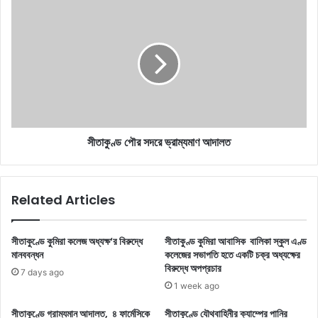
সীতাকুণ্ড
পৌর
সদরে
ভ্রাম্যমাণ
আদালত
সীতাকুণ্ড পৌর সদরে ভ্রাম্যমাণ আদালত
Related Articles
সীতাকুণ্ডে কুমিরা কলেজ অধ্যক্ষ‘র বিরুদ্ধে
সীতাকুণ্ড কুমিরা আবাসিক বালিকা স্কুল এণ্ড
মানববন্ধন
কলেজের সভাপতি হতে একটি চক্র অধ্যক্ষের
বিরুদ্ধে অপপ্রচার
7 days ago
1 week ago
সীতাকুণ্ডে গ্রাম্যমান আদালত, ৪ ফার্মেসিকে
সীতাকুণ্ডে যৌথবাহিনীর ক্যাম্পের পানির