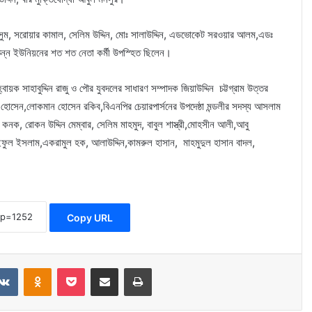
ুম, সরোয়ার কামাল, সেলিম উদ্দিন, মোঃ সালাউদ্দিন, এডভোকেট সরওয়ার আলম,এডঃ
িন্ন ইউনিয়নের শত শত নেতা কর্মী উপস্হিত ছিলেন।
়ক সাহাবুদ্দিন রাজু ও পৌর যুবদলের সাধারণ সম্পাদক জিয়াউদ্দিন চট্টগ্রাম উত্তর
সেন,লোকমান হোসেন রকিব,বিএনপির চেয়ারপার্সনের উপদেষ্ঠা মন্ডলীর সদস্য আসলাম
ু কনক, রোকন উদ্দিন মেম্বার, সেলিম মাহমুদ, বাবুল শাস্ত্রী,মোহসীন আলী,আবু
াইফুল ইসলাম,একরামুল হক, আলাউদ্দিন,কামরুল হাসান, মাহমুদুল হাসান বাদল,
Copy URL
dit
VKontakte
Odnoklassniki
Pocket
Share via Email
Print