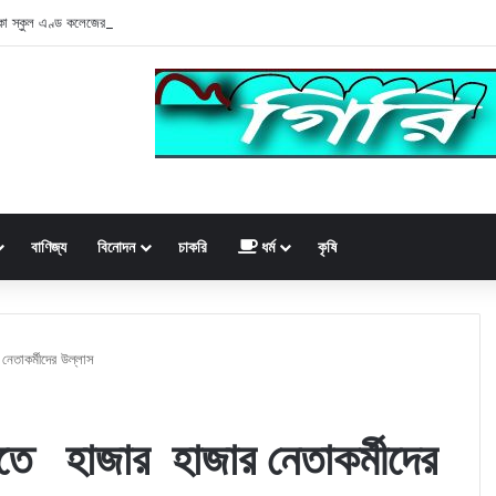
কা স্কুল এণ্ড কলেজের সভাপতি হতে একটি চক্র অধ্যক্ষের বিরুদ্ধে অপপ্রচার
বাণিজ্য
বিনোদন
চাকরি
ধর্ম
কৃষি
েতাকর্মীদের উল্লাস
তে হাজার হাজার নেতাকর্মীদের