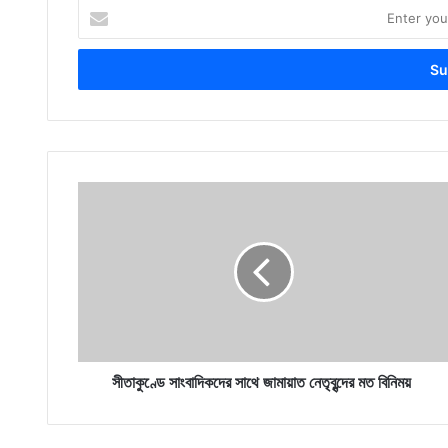
Enter
your
Email
address
সীতাকুণ্ডে
সাংবাদিকদের
সাথে
জামায়াত
নেতৃবৃন্দের
মত
বিনিময়
সীতাকুণ্ডে সাংবাদিকদের সাথে জামায়াত নেতৃবৃন্দের মত বিনিময়