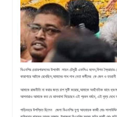
বিএনপির চেয়ারপারসনের উপদেষ্টা লায়ন চৌধুরী এফসিএ বলেন,বিগত স্বৈরাচার 
কারাগারে আটকে রেখেছিল,আমাদের লাখ লাখ নেতা কর্মীদের কে জেল ও হযরানী ক
আমাকে রাজনীতি না করার জন্য চাপ সৃষ্টি করেছে,আমাকে অর্থনৈতিক ভাবে ধ্ব
আপনারাও আমাকে কত যে ভালবাসা দিয়েছেন এই প্রবল বর্ষনে, এই দৃম্য দেখে
গাড়িবহরে উপস্থিত ছিলেন জেলা বিএনপির যুগ্ম আহবায়ক কাজী মোঃ সালাউদ্দ
কমিশনার শামসুল আলম আজাদ, উপজেলা বিএনপির সদস্য সচিব কাজী মোঃ মহিউদ