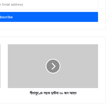
সীতাকুণ্ডে
সড়ক
দুর্ঘটনা
৩০
জন
আহত
সীতাকুণ্ডে সড়ক দুর্ঘটনা ৩০ জন আহত