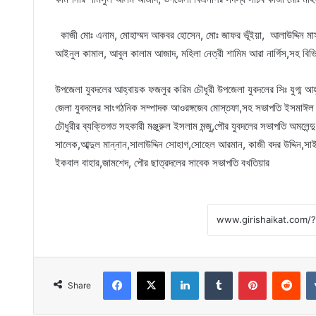
কাজী মোঃ এনাম, মোহাম্মদ আকবর হোসেন, মোঃ জাফর ভূঁইয়া, আলাউদ্দিন মাস
আইনুল কামাল, আবুল কালাম আজাদ, মহিলা নেত্রী শামিম আরা নার্গিস,সহ বিভ
উপজেলা যুবদলের আহ্বায়ক ফজলুর করিম চৌধূরী উপজেলা যুবদলের সিঃ যুগ্ম আহ্বায
জেলা যুবদলের সাংগঠনিক সম্পাদক আওরঙ্গজেব মোস্তফা,সহ সভাপতি ইসমাঈল হো
চৌধুরীর ব্যক্তিগত সহকারী মঞ্জুরুল ইসলাম মন্জু,পৌর যুবদলের সভাপতি অমলেন্দ
সালেক,আব্দুল মান্নান,সালাউদ্দিন সোহাগ,সোহেল আরমান, কাজী বদর উদ্দিন,স
ইকবাল বাহার,জামশেদ, পৌর ছাত্রদলের সাবেক সভাপতি বখতিয়ার
Facebook
X
LinkedIn
Tumblr
Pinterest
Red
Share