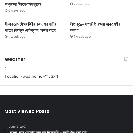
অধ্যক্ষের বিরুদ্ধে অপপ্রচার
7 days ago
6 days ago
সীতাকুণ্ডে যৌথবাহিনীর ক্যাম্পের পানির
সীতাকুণ্ডে সম্প্রীতি রক্ষায় আন্ত ধর্মীয়
পাইপে বিষাক্ত কেমিক্যাল, মামলা দায়ের
সংলাপ
1 week ago
1 week ago
Weather
[location-weather id="1237"]
Most Viewed Posts
June 6, 2024
দেশের কোন এলাকায় কত কর দিয়ে জমি ও ফ্ল্যাট বৈধ করা যাবে