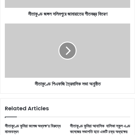
সীতাকুণ্ড জঙ্গল সলিমপুরে জামায়াতের শীতবস্ত্র বিতরণ
সীতাকুণ্ডে
পিএফজি
ত্রৈমাসিক
সভা
অনুষ্ঠিত
সীতাকুণ্ডে পিএফজি ত্রৈমাসিক সভা অনুষ্ঠিত
Related Articles
সীতাকুণ্ডে কুমিরা কলেজ অধ্যক্ষ‘র বিরুদ্ধে
সীতাকুণ্ড কুমিরা আবাসিক বালিকা স্কুল এণ্ড
মানববন্ধন
কলেজের সভাপতি হতে একটি চক্র অধ্যক্ষের