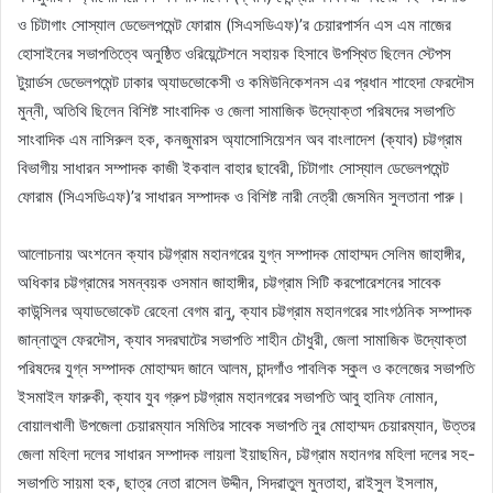
ও চিটাগাং সোস্যাল ডেভেলপমেন্ট ফোরাম (সিএসডিএফ)’র চেয়ারপার্সন এস এম নাজের
হোসাইনের সভাপতিত্বে অনুষ্ঠিত ওরিয়েন্টেশনে সহায়ক হিসাবে উপস্থিত ছিলেন স্টেপস
টুয়ার্ডস ডেভেলপমেন্ট ঢাকার অ্যাডভোকেসী ও কমিউনিকেশনস এর প্রধান শাহেদা ফেরদৌস
মুন্নী, অতিথি ছিলেন বিশিষ্ট সাংবাদিক ও জেলা সামাজিক উদ্যোক্তা পরিষদের সভাপতি
সাংবাদিক এম নাসিরুল হক, কনজুমারস অ্যাসোসিয়েশন অব বাংলাদেশ (ক্যাব) চট্টগ্রাম
বিভাগীয় সাধারন সম্পাদক কাজী ইকবাল বাহার ছাবেরী, চিটাগাং সোস্যাল ডেভেলপমেন্ট
ফোরাম (সিএসডিএফ)’র সাধারন সম্পাদক ও বিশিষ্ট নারী নেত্রী জেসমিন সুলতানা পারু।
আলোচনায় অংশনেন ক্যাব চট্টগ্রাম মহানগরের যুগ্ন সম্পাদক মোহাম্মদ সেলিম জাহাঙ্গীর,
অধিকার চট্টগ্রামের সমন্বয়ক ওসমান জাহাঙ্গীর, চট্টগ্রাম সিটি করপোরেশনের সাবেক
কাউন্সিলর অ্যাডভোকেট রেহেনা বেগম রানু, ক্যাব চট্টগ্রাম মহানগরের সাংগঠনিক সম্পাদক
জান্নাতুল ফেরদৌস, ক্যাব সদরঘাটের সভাপতি শাহীন চৌধুরী, জেলা সামাজিক উদ্যোক্তা
পরিষদের যুগ্ন সম্পাদক মোহাম্মদ জানে আলম, চান্দগাঁও পাবলিক স্কুল ও কলেজের সভাপতি
ইসমাইল ফারুকী, ক্যাব যুব গ্রুপ চট্টগ্রাম মহানগরের সভাপতি আবু হানিফ নোমান,
বোয়ালখালী উপজেলা চেয়ারম্যান সমিতির সাবেক সভাপতি নুর মোহাম্মদ চেয়ারম্যান, উত্তর
জেলা মহিলা দলের সাধারন সম্পাদক লায়লা ইয়াছমিন, চট্টগ্রাম মহানগর মহিলা দলের সহ-
সভাপতি সায়মা হক, ছাত্র নেতা রাসেল উদ্দীন, সিদরাতুল মুনতাহা, রাইসুল ইসলাম,