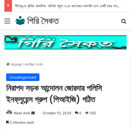
সীতাকুণ্ড কুমিরা আবাসিক বালিকা স্কুল এণ্ড কলেজের সভাপতি হতে একটি চক্র অধ্যক্ষের বিরুদ্ধে অপপ্রচার
Menu
Se
Home
/
জনপ্রিয় সংবাদ
Uncategorized
নিরাপদ সড়ক আন্দোলন জোরদার পলিসি
ইনফ্লুয়েন্স গ্রুপ (পিআইজি) গঠিত
Send
Nasir Anik
October 10, 2024
0
350
an
2 minutes read
email