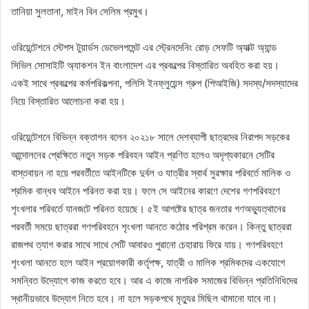
তানিয়া সুলতানা, মাইন বিন সেলিম প্রমুখ।
ওরিয়েন্টেশনে স্টেপস টুয়ার্ডস ডেভেলপমেন্ট এর স্ট্রেনদেনিং রোড় সেফটি অ্যাক্ট অ্যান্ড
সিভিল সোসাইটি অ্যাকশন ইন বাংলাদেশ এর প্রকল্পের বিস্তারিত অবহিত করা হয়।
একই সাথে প্রকল্পের কর্মপরিকল্পনা, পলিসি ইনফ্লুয়েন্স গ্রুপ (পিআইজি) সদস্য/সদস্যাদের
নিয়ে বিস্তারিত আলোচনা করা হয়।
ওরিয়েন্টেশনে বিভিন্ন বক্তাগন বলেন ২০২১৮ সালে দেশব্যাপী ছাত্রদের নিরাপদ সড়কের
আন্দোলনের প্রেক্ষিতে নতুন সড়ক পরিবহন আইন প্রণিত হলেও অদৃশ্যকারনে সেটির
বাস্তবায়ন না হয়ে পরবর্তীতে আইনটিকে দুর্বল ও যাত্রীর স্বার্থ সুরক্ষার পরিবর্তে মালিক ও
শ্রমিক বান্ধব আইনে পরিনত করা হয়। ফলে সে আইনের কারণে দেশের গণপরিবহণে
শৃংখলার পরিবর্তে যানজটে পরিনত হয়েছে। ৫ই আগষ্টের ছাত্র জনতার গণঅভ্যুত্থানের
পরবর্তী সময়ে ছাত্ররা গণপরিবহনে শৃংখলা আনতে কঠোর পরিশ্রম করেন। কিন্তু ছাত্ররা
রাজপথ ত্যাগ করার সাথে সাথে সেটি আবারও পুরানো চেহারায় ফিরে যায়। গণপরিবহণে
শৃংখলা আনতে হলে আইন প্রয়োগকারী কর্তৃপক্ষ, যাত্রী ও মালিক শ্রমিকদের একযোগে
সমন্বিত উদ্যোগে কাজ করতে হবে। আর এ কাজে নাগরিক সমাজের বিভিন্ন প্রতিনিধিদের
স্থানীয়ভাবে উদ্যোগ নিতে হবে। না হলে সড়কপথে মৃত্যুর মিছিল থামানো যাবে না।