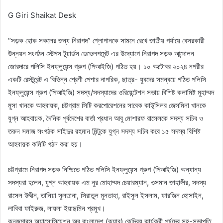
G Giri Shaikat Desk
“সড়ক হোক সকলের জন্য নিরাপদ” শ্লোগানকে সামনে রেখে জাতীয় পর্যায়ে বেসরকারী
উন্নয়ন সংগঠন স্টেপস টুয়ার্ডস ডেভেলপমেন্ট এর উদ্যোগে নিরাপদ সড়ক আন্দোলন
জোরদারে পলিসি ইনফ্লুয়েন্স গ্রুপ (পিআইজি) গঠিত হয়। ১০ অক্টোবর ২০২৪ নগরীর
একটি রেস্টুরেন্ট এ বিভিন্ন শ্রেণী পেশার নাগরিক, ছাত্র- যুবদের সমন্বয়ে গঠিত পলিসি
ইনফ্লুয়েন্স গ্রুপ (পিআইজি) সদস্য/সদস্যাদের ওরিয়েন্টেশন সভায় বিশিষ্ট কলামিষ্ট মুহাম্মদ
মুসা খানকে আহবায়ক, চট্টগ্রাম সিটি করপোরেশনের সাবেক কাউন্সিলর জেসমিনা খানকে
যুগ্ন আহবায়ক, দৈনিক পূর্বদেশের বার্তা প্রধান আবু মোশারফ রাসেলকে সদস্য সচিব ও
তরুন সমাজ সংগঠক সাইদুর রহমান মিন্টুকে যুগ্ন সদস্য সচিব করে ১৫ সদস্য বিশিষ্ট
আহবায়ক কমিটি গঠন করা হয়।
চট্টগ্রামে নিরাপদ সড়ক নিশ্চিতে গঠিত পলিসি ইনফ্লুয়েন্স গ্রুপ (পিআইজি) অন্যান্য
সদস্যরা হলেন, যুগ্ন আহবায়ক এম নুর মোহাম্মদ চেয়ারম্যান, ওসমান জাহাঙ্গীর, সদস্য
রাসেল উদ্দীন, তানিয়া সুলতানা, সিরাতুল মুনতাহা, রাইসুল ইসলাম, ফারজিন হোসাইন,
লাবিবা ফাইরুজ, লায়লা ইয়াছমিন প্রমুখ।
কনজুমারস অ্যাসোসিয়েশন অব বাংলাদেশ (ক্যাব) কেন্দ্রিয় কার্যকরী পর্ষদের সহ-সভাপতি