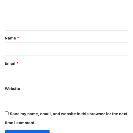
m
e
n
t
*
Name
*
Email
*
Website
Save my name, email, and website in this browser for the next
time I comment.