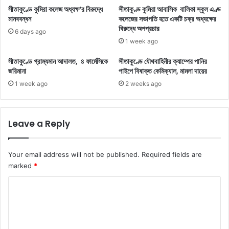
সীতাকুণ্ডে কুমিরা কলেজ অধ্যক্ষ‘র বিরুদ্ধে
সীতাকুণ্ড কুমিরা আবাসিক বালিকা স্কুল এণ্ড
মানববন্ধন
কলেজের সভাপতি হতে একটি চক্র অধ্যক্ষের
বিরুদ্ধে অপপ্রচার
6 days ago
1 week ago
সীতাকুণ্ডে গ্রাম্যমান আদালত, ৪ ফার্মেসিকে
সীতাকুণ্ডে যৌথবাহিনীর ক্যাম্পের পানির
জরিমানা
পাইপে বিষাক্ত কেমিক্যাল, মামলা দায়ের
1 week ago
2 weeks ago
Leave a Reply
Your email address will not be published.
Required fields are
marked
*
C
o
m