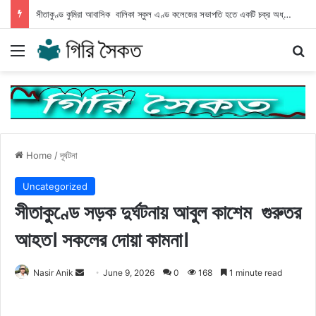
সীতাকুণ্ড কুমিরা আবাসিক বালিকা স্কুল এণ্ড কলেজের সভাপতি হতে একটি চক্র অধ্যক্ষের বিরুদ্ধে অপপ্রচার
Menu
Se
Home
/
দূর্ঘটনা
Uncategorized
সীতাকুণ্ডে সড়ক দুর্ঘটনায় আবুল কাশেম গুরুতর
আহত। সকলের দোয়া কামনা।
Send
Nasir Anik
June 9, 2026
0
168
1 minute read
an
email