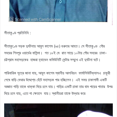
সীতাকুণ্ড প্রতিনিধি :
সীতাকুণ্ডে সড়ক দুর্ঘটনায় আবুল কাশেম (৬৫) গুরুতর আহত। সে সীতাকুণ্ড পৌর
সদরের শিবপুর ওয়ার্ডের বাসিন্দা। গত ১৮ই মে রাত সাড়ে ১০টায় পৌর সদরের ঢাকা-
চট্টগ্রাম মহাসড়কের হাজরা হ্যাভেন কমিউনিটি সেন্টার সম্মুখে এই দুর্ঘটনা ঘটে।
পারিবারিক সূত্রে জানা যায়, আবুল কাশেম স্থানীয় আলবিয়ন ফার্মাসিউটিক্যালএ চাকুরী
শেষে বাড়ি ফেরার উদ্দেশ্যে হেঁটে মহাসড়ক পার হচ্ছিলেন। এই সময় ঢাকাগামী একটি
অজ্ঞাত গাড়ি তাকে ধাক্কা দিয়ে চলে যায়। গাড়ির একটি চাকা তার বাম পায়ের পাতার উপর
দিয়ে চলে যায়, এতে পা ক্ষেতলে যায়। স্থানীয়রা তাকে উদ্ধার করে