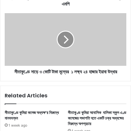
চৌধুরী
এমপি
এমপি
সীতাকুণ্ডে
সাড়ে
৩
কোটি
টাকা
মূল্যের
১
লক্ষ্য
২৪
সীতাকুণ্ডে সাড়ে ৩ কোটি টাকা মূল্যের ১ লক্ষ্য ২৪ হাজার ইয়াবা উদ্ধার
হাজার
ইয়াবা
উদ্ধার
Related Articles
সীতাকুণ্ডে কুমিরা কলেজ অধ্যক্ষ‘র বিরুদ্ধে
সীতাকুণ্ড কুমিরা আবাসিক বালিকা স্কুল এণ্ড
মানববন্ধন
কলেজের সভাপতি হতে একটি চক্র অধ্যক্ষের
বিরুদ্ধে অপপ্রচার
1 week ago
1 week ago