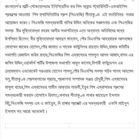
বাংলাদেশ’র মাল্টি-স্টেকহোলডার ইনিশিয়েটিভ ফর পিস অ্যান্ড স্ট্যাবিলিটি-এমআইপিস
প্রকল্পের আওতায় পিস ফ্যাসিলিটেটর গ্রুপ (পিএফজি) সীতাকুণ্ড এই মতবিনিময় সভার
আয়োজন করেন। পিএফজি সমন্বয়কারী নাসির উদ্দিন অনিকের সঞ্চালনায় এবং পিএসজির
সদস্য বীর মুক্তিযোদ্ধা মহরম আলীর সভাপতিত্বে এতে অন্যান্য অতিথিদের মধ্যে
উপস্থিত ছিলেন: বীর মুক্তিযোদ্ধা আবদুল মান্নান, পৌর বিএনপির আহব্বায়ক আলহাজ্ব
মোহাম্মদ জাকের হোসেন,পৌর জামাত ও সাবেক কাউন্সিলর রায়হান উদ্দিন,বাজার কমিটির
সভাপতি রেজাউল করিম বাহার,পিএফজির পিস এম্বাসেডর শামসুল আলম আজাদ,বাসদ এর
জসিম উদ্দিন,ওয়ার্কার্স পার্টির উপজেলা সভাপতি আবুল কাসেম,দিশারী ফাউন্ডেশন এর
চেয়ারম্যান এডভোকেট সরওয়ার হোসেন লাভলু,পৌর বিএনপির সদস্য সচিব সালহ আহমেদ
সলু,সীতাকুণ্ড প্রেসক্লাবের প্রচার_প্রকাশনা সম্পাদক সঞ্জয় চৌধুরী,পিস এম্বাসেডর
মাসুদা খায়ের,পিস এম্বাসেডর শামীম আক্তার লাভলী,ইয়ুথ পিস এম্বাসাডর গ্রুপের
সমন্বয়কারী ফরহাদ হোসাইন রিফাত,খেলাঘর সীতাকুণ্ড শাখার জাহেদুল ইসলাম
বিটু,পিএফজি সদস্য এম এ কাইয়ুম, দি হাঙ্গার প্রজেক্ট এর সমন্বয়কারী এফসি মাইনুল
ইসলাম সহ আরো অনেকেই।