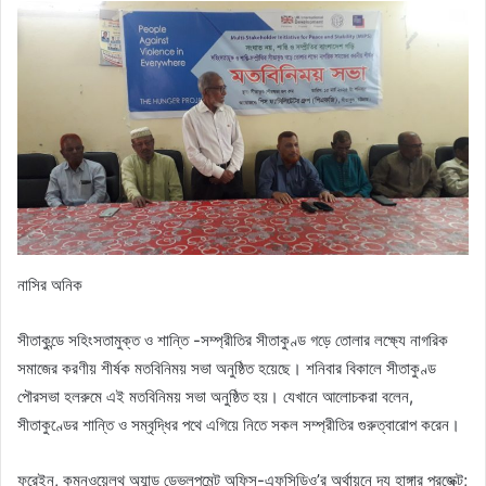
নাসির অনিক
সীতাকুন্ডে সহিংসতামুক্ত ও শান্তি -সম্প্রীতির সীতাকুণ্ড গড়ে তোলার লক্ষ্যে নাগরিক
সমাজের করণীয় শীর্ষক মতবিনিময় সভা অনুষ্ঠিত হয়েছে। শনিবার বিকালে সীতাকুণ্ড
পৌরসভা হলরুমে এই মতবিনিময় সভা অনুষ্ঠিত হয়। যেখানে আলোচকরা বলেন,
সীতাকুণ্ডের শান্তি ও সম্বৃদ্ধির পথে এগিয়ে নিতে সকল সম্প্রীতির গুরুত্বারোপ করেন।
ফরেইন, কমনওয়েলথ অ্যান্ড ডেভলপমেন্ট অফিস-এফসিডিও’র অর্থায়নে দ্য হাঙ্গার প্রজেক্ট;