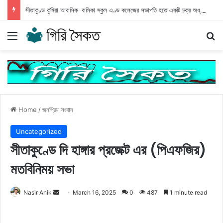
সীতাকুণ্ড কুমিরা আবাসিক বালিকা স্কুল এণ্ড কলেজের সভাপতি হতে একটি চক্র অধ্যক্ষের বিরুদ্ধে অপপ্রচার
Menu
Se
Home
/
জনপ্রিয় সংবাদ
Uncategorized
সীতাকুণ্ডে দি হাঙ্গার প্রজেক্ট এর (পিএফজির)
মতবিনিময় সভা
Send
Nasir Anik
March 16, 2025
0
487
1 minute read
an
email