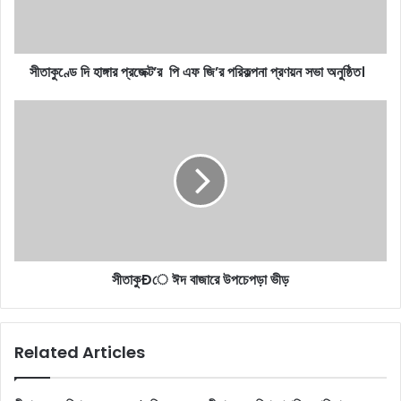
জি’র
পরিকল্পনা
প্রণয়ন
সীতাকুণ্ডে দি হাঙ্গার প্রজেক্ট’র পি এফ জি’র পরিকল্পনা প্রণয়ন সভা অনুষ্ঠিত।
সভা
অনুষ্ঠিত।
সীতাকুÐে
ঈদ
বাজারে
উপচেপড়া
ভীড়
সীতাকুÐে ঈদ বাজারে উপচেপড়া ভীড়
Related Articles