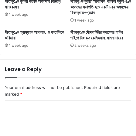
সীতাকুণ্ডে কুমিরা কলেজ অধ্যক্ষ‘র বিরুদ্ধে
সীতাকুণ্ড কুমিরা আবাসিক বালিকা স্কুল এণ্ড
মানববন্ধন
কলেজের সভাপতি হতে একটি চক্র অধ্যক্ষের
বিরুদ্ধে অপপ্রচার
1 week ago
1 week ago
সীতাকুণ্ডে গ্রাম্যমান আদালত, ৪ ফার্মেসিকে
সীতাকুণ্ডে যৌথবাহিনীর ক্যাম্পের পানির
জরিমানা
পাইপে বিষাক্ত কেমিক্যাল, মামলা দায়ের
1 week ago
2 weeks ago
Leave a Reply
Your email address will not be published.
Required fields are
marked
*
C
o
m
m