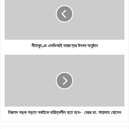
তারুণ্যের
উৎসব
অনুষ্ঠান
সীতাকুণ্ডে এসডিআই তারুণ্যের উৎসব অনুষ্ঠান
নিরাপদ
সড়ক
গড়তে
সবাইকে
দায়িত্বশীল
হতে
হবে- মেয়র
ডা. শাহাদাত
হোসেন
নিরাপদ সড়ক গড়তে সবাইকে দায়িত্বশীল হতে হবে- মেয়র ডা. শাহাদাত হোসেন