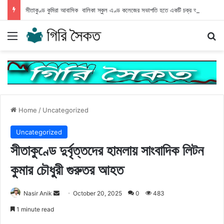
সীতাকুণ্ড কুমিরা আবাসিক বালিকা স্কুল এণ্ড কলেজের সভাপতি হতে একটি চক্র অধ্যক্ষের বিরুদ্ধে অপপ্রচার
Menu
Se
Home
/
Uncategorized
Uncategorized
সীতাকুণ্ডে দুর্বৃত্তদের হামলায় সাংবাদিক লিটন
কুমার চৌধুরী গুরুতর আহত
Send
Nasir Anik
October 20, 2025
0
483
an
1 minute read
email