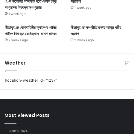
এণ্ড কলেজের সভাপতি হতে একটি চক্র
জরিমানা
অধ্যক্ষের বিরুদ্ধে অপপ্রচার
1 week ago
1 week ago
সীতাকুণ্ডে যৌথবাহিনীর ক্যাম্পের পানির
সীতাকুণ্ডে সম্প্রীতি রক্ষায় আন্ত ধর্মীয়
পাইপে বিষাক্ত কেমিক্যাল, মামলা দায়ের
সংলাপ
2 weeks ago
2 weeks ago
Weather
[location-weather id="1237"]
Most Viewed Posts
June 6, 2024