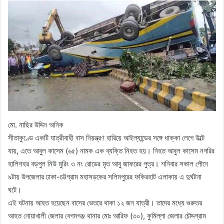
মো. নাছির উদ্দিন অনিক
সীতাকুণ্ডে একটি যাত্রীবাহী বাস নিয়ন্ত্রণ হারিয়ে আইল্যান্ডের সঙ্গে ধাক্কা লেগে উল্টে
যায়, এতে আবুল কাসেম (৬৫) নামক এক ব্যক্তি নিহত হয়। নিহত আবুল কাসেম নগরির
হালিশহর বড়পুল নিউ মুরিং ৩ নং রোডের মৃত আবু জাফরের পুত্র। শনিবার সকাল পৌনে
৯টায় উপজেলার ঢাকা-চট্টগ্রাম মহাসড়কের সলিমপুরের ফকিরহাট এলাকায় এ দুর্ঘটনা
ঘটে।
এই ঘটনায় আহত হয়েছেন বাসের ভেতরে থাকা ১২ জন যাত্রী। তাদের মধ্যে গুরুতর
আহত নোয়াখালী জেলার বেগমগঞ্জ থানার মোঃ আরিফ (৩০), কুমিল্লা জেলার চৌদ্দগ্রাম