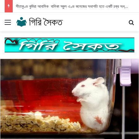
সীতাকুণ্ড কুমিরা আবাসিক বালিকা স্কুল এণ্ড কলেজের সভাপতি হতে একটি চক্র অধ্যক্ষের বিরুদ্ধে অপপ্রচার
Menu
S