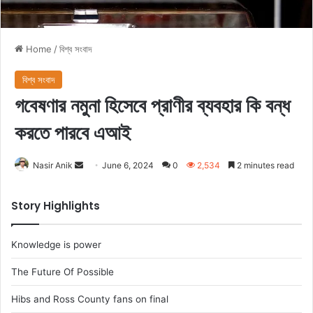
Home
/
বিশ্ব সংবাদ
বিশ্ব সংবাদ
গবেষণার নমুনা হিসেবে প্রাণীর ব্যবহার কি বন্ধ
করতে পারবে এআই
Nasir Anik
S
June 6, 2024
0
2,534
2 minutes read
e
n
Story Highlights
d
a
Knowledge is power
n
e
The Future Of Possible
m
Hibs and Ross County fans on final
a