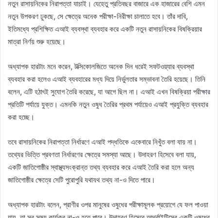
নতুন রাসায়নিকের নিরাপত্তা যাচাই। যেহেতু প্রতিবছর বাজারে এক হাজারের বেশি এমন
নতুন উপকরণ ঢুকছে, সে ক্ষেত্রে অনেক পরীক্ষা-নিরীক্ষা চালাতে হবে। তাঁর দাবি,
ইতিমধ্যে প্রশিক্ষিত এআই ব্যবস্থা ব্যবহার করে একটি নতুন রাসায়নিকের বিষক্রিয়ার
মাত্রা নির্ণয় শুরু হয়েছে।
অধ্যাপক হারটাং মনে করেন, টক্সিকোলজিতে অনেক দিন ধরেই সফটওয়্যার ব্যবস্থা
ব্যবহার করা হলেও এআই ব্যবহারের মধ্য দিয়ে নির্ভুলতার সম্ভাবনা তৈরি হয়েছে। তিনি
বলেন, এটি হঠাৎই সুযোগ তৈরি করেছে, যা আগে ছিল না। এআই এখন বিষক্রিয়া পরীক্ষার
প্রতিটি পর্যায়ে যুক্ত। এমনকি নতুন ওষুধ তৈরির প্রথম পর্যায়েও এআই প্রযুক্তি ব্যবহার
করা হচ্ছে।
তবে রাসায়নিকের নিরাপত্তা নির্ধারণে এআই পদ্ধতিকে একেবারে নিখুঁত বলা যায় না।
তথ্যের ভিত্তি প্রবণতা নির্ধারণের ক্ষেত্রে সমস্যা আছে। উদাহরণ হিসেবে বলা যায়,
একটি জাতিগোষ্ঠীর স্বাস্থ্যসংক্রান্ত তথ্য ব্যবহার করে এআই তৈরি করা হলে অন্য
জাতিগোষ্ঠীর ক্ষেত্রে সেটি পুরোপুরি যথাযথ তথ্য না-ও দিতে পারে।
অধ্যাপক হারটাং বলেন, প্রাণীর ওপর মানুষের ওষুধের পরীক্ষামূলক প্রয়োগে যে ফল পাওয়া
যায়, তা সব সময় কার্যকর না-ও হতে পারে। উদাহরণ হিসেবে আর্থ্রাইটিসের একটি ওষুধের