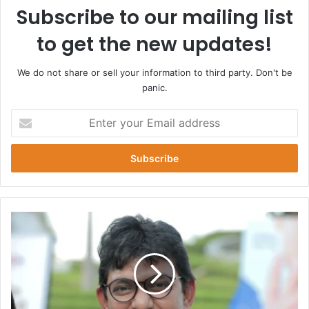
Subscribe to our mailing list
to get the new updates!
We do not share or sell your information to third party. Don't be
panic.
E
n
t
e
r
y
o
u
চ
r
ঞ্চ
E
ল
m
অ
a
ভি
i
নী
l
ত