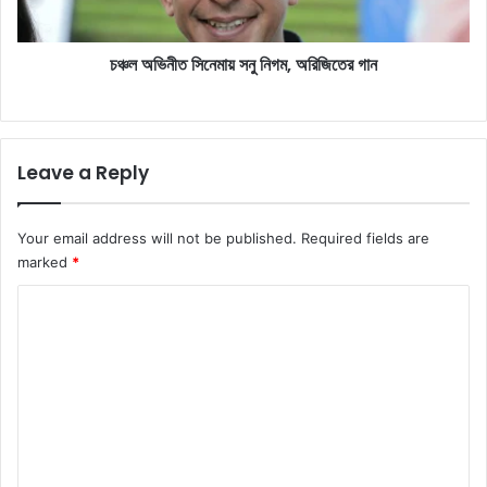
a
সি
d
নে
d
চঞ্চল অভিনীত সিনেমায় সনু নিগম, অরিজিতের গান
মা
r
য়
e
স
s
নু
s
নি
Leave a Reply
গ
ম
,
Your email address will not be published.
Required fields are
অ
marked
*
রি
জি
C
তে
o
র
গা
m
ন
m
e
n