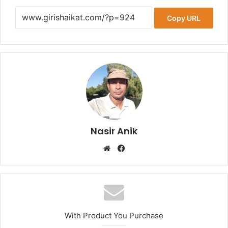
Copy URL
Nasir Anik
We
Fa
bsi
ce
te
bo
ok
With Product You Purchase