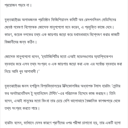
প্রয়োজন পড়বে না।
যুক্তরাষ্ট্রের অলাভজনক প্রতিষ্ঠান ফিজিশিয়ানস কমিটি অব রেসপনসিবল মেডিসিনের
জ্যেষ্ঠ গবেষণা বিশ্লেষক জোসেফ মানুপপেলো মনে করেন, এ প্রযুক্তি কাজে দেবে।
কারণ, কয়েক দশকের তথ্য এক জায়গায় জড়ো করে যথাযথভাবে বিশ্লেষণ করার কাজটি
বিজ্ঞানীদের জন্য কঠিন।
জোসেফ মানুপপেলো বলেন, ‘চ্যাটজিপিটির মতো এআই মডেলগুলোর অ্যাপ্লিকেশন
ব্যবহার করে এসব তথ্য সংগ্রহ ও এক জায়গায় জড়ো করা এবং এর সর্বোচ্চ ব্যবহার করা
নিয়ে আমি খুব আশাবাদী।’
যুক্তরাষ্ট্রের জনস হপকিন্স বিশ্ববিদ্যালয়ের টক্সিকোলজির অধ্যাপক টমাস হারটাং ‘সেন্টার
ফর অলটারনেটিভস টু অ্যানিমেল টেস্টিং’-এর পরিচালক হিসেবে কাজ করছেন। তিনি
বলেন, এআই মানুষের মতো কিংবা তার চেয়ে বেশি ভালোভাবে বৈজ্ঞানিক কাগজপত্র থেকে
তথ্য সংগ্রহ করতে পারে।
হারটাং বলেন, বর্তমানে যেসব কারণে প্রাণীদের ওপর পরীক্ষা চালানো হয়, তার একটি হলো