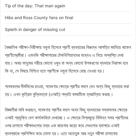
i
Tip of the day: That man again
l
Hibs and Ross County fans on final
Spieth in danger of missing cut
বৈজ্ঞানিক পরীক্ষা-নিরীক্ষায় নমুনা হিসেবে প্রাণী ব্যবহারের বিরুদ্ধে আপত্তি জানিয়ে থাকেন
প্রাণীপ্রেমীরা। এমনকি পরীক্ষাগারের টেকনিশিয়ানদের মধ্যেও এ নিয়ে অস্বস্তি দেখা
যায়। অথচ মানুষের শরীরে কোনো ওষুধ বা অন্য কোনো উপকরণের ব্যবহার নিরাপদ হবে
কি না, সে বিষয়ে নিশ্চিত হতে প্রাণীকে নমুনা হিসেবে বেছে নেওয়া হয়।
গবেষকদের দীর্ঘদিনের চাওয়া, গবেষণার ক্ষেত্রে প্রাণীর বদলে যেন অন্য কিছু ব্যবহার করা
হয়। এখন কৃত্রিম বুদ্ধিমত্তা (এআই) পদ্ধতি কাজটিকে ত্বরান্বিত করছে।
বিজ্ঞানীরা দাবি করছেন, গবেষণায় প্রাণীর বদলে অন্য কিছু ব্যবহারের সম্ভাবনার ক্ষেত্রে
এআই প্রযুক্তি বেশ কার্যকারিতা দেখাচ্ছে। এ ক্ষেত্রে বিশ্বজুড়ে বিভিন্ন সময় প্রাণীদের
ওপর চালানো পরীক্ষাগুলোর তথ্য এক জায়গায় জড়ো করে সেগুলোর ব্যাপারে এআই
ব্যবস্থাকে প্রশিক্ষিত করে তোলা হয়। এতে অহেতুক আর নতুন পরীক্ষা চালানোর