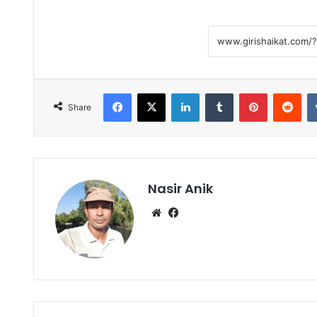
Facebook
X
LinkedIn
Tumblr
Pinterest
Red
Share
Nasir Anik
Website
Facebook