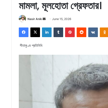
মামলা, মূলহোতা গ্রেফতার।
Send
Nasir Anik
June 15, 2026
an
Facebook
X
LinkedIn
Tumblr
Pinterest
Reddit
VKonta
email
সীতাকুণ্ড প্রতিনিধি