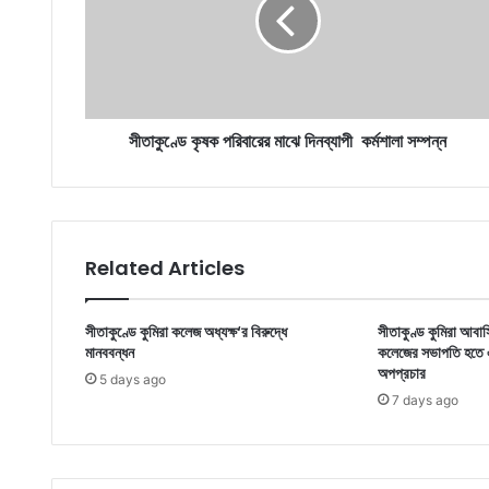
মাঝে
দিনব্যাপী
কর্মশালা
সম্পন্ন
সীতাকুণ্ডে কৃষক পরিবারের মাঝে দিনব্যাপী কর্মশালা সম্পন্ন
Related Articles
সীতাকুণ্ডে কুমিরা কলেজ অধ্যক্ষ‘র বিরুদ্ধে
সীতাকুণ্ড কুমিরা আবা
মানববন্ধন
কলেজের সভাপতি হতে এক
অপপ্রচার
5 days ago
7 days ago