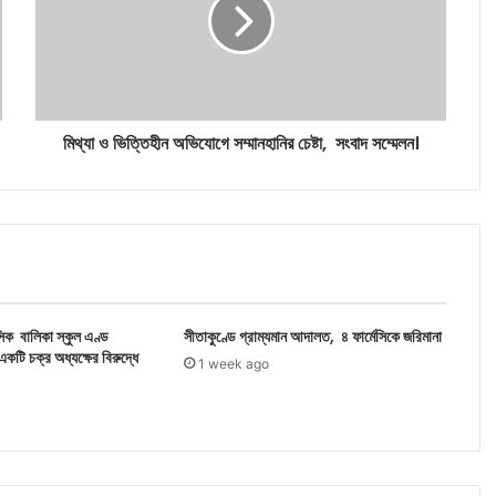
অভিযোগে
সম্মানহানির
চেষ্টা,
সংবাদ
সম্মেলন।
মিথ্যা ও ভিত্তিহীন অভিযোগে সম্মানহানির চেষ্টা, সংবাদ সম্মেলন।
সিক বালিকা স্কুল এণ্ড
সীতাকুণ্ডে গ্রাম্যমান আদালত, ৪ ফার্মেসিকে জরিমানা
টি চক্র অধ্যক্ষের বিরুদ্ধে
1 week ago