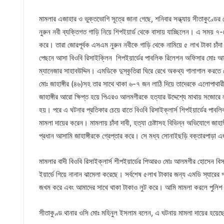
মামলার এজাহার ও ভুক্তভোগি সূত্রে জানা গেছে, শনিবার সন্ধ্যায় সীতাকুণ্ড
নুরুন নবী ব্যক্তিগত গাড়ি নিয়ে শিপইয়ার্ড থেকে বাসায় যাচ্ছিলেন। এ সময় ৭-
করে। তারা জোরপূর্বক এসএম নুরুন নবীকে গাড়ি থেকে নামিয়ে ৫ লাখ টাকা চাঁদ
পেছনে আসা বিওবি রিসাইক্লিন শিপইয়ার্ডের পাবলিক রিলেশন অফিসার মোঃ আলম
ম্যানেজার সাহাবউদ্দিন। এমডিকে দুস্কৃতিরা ঘিরে রেখে অকথ্য গালাগাল করতে দ
মোঃ জাহাঙ্গীর (৪৬)সহ তার সাথে থাকা ৬-৭ জন লাঠি দিয়ে তাদেরকে এলোপাথারী 
জাহাঙ্গীর আরো ক্ষিপ্ত হয়ে পিএরও আলমগীরকে হত্যার উদ্দেশ্যে মাথায় সজো
হয়। পরে এ ঘটনার প্রতিকার চেয়ে রাতে বিওবি রিসাইক্লার্স শিপইয়ার্ডের প
মামলা দায়ের করেন। মামলায় চাঁদা দাবী, হত্যা চেষ্টাসহ বিভিন্ন অভিযোগে জ
প্রধান আসামি জাহাঙ্গীরকে গ্রেপ্তার করে। সে মধ্য সোনাইছড়ি বক্তারপাড়া এ
মামলার বাদী বিওবি রিসাইক্লার্স শীপইয়ার্ডের পিআরও মোঃ আলমগীর হোসেন বিস্ত
ইয়ার্ডে গিয়ে নানান ঝামেলা করেছে। সর্বশেষ ৫লাখ টাকার জন্য এমডি স্যারে
জখম করে এবং আমাদের সাথে থাকা টাকাও লুট করে। আমি মামলা করলে পুলিশ তা
সীতাকুণ্ড থানার ওসি মোঃ মহিনুল ইসলাম বলেন, এ ঘটনায় মামলা দায়ের হয়ে