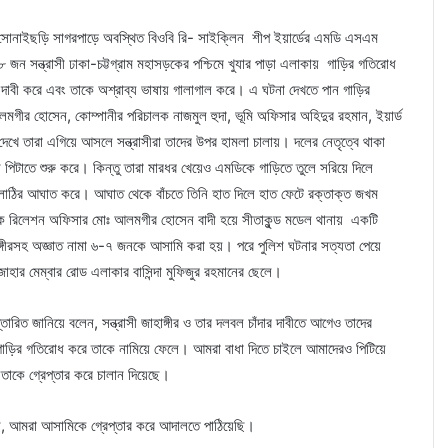
ের সোনাইছড়ি সাগরপাড়ে অবস্থিত বিওবি রি- সাইক্লিন শীপ ইয়ার্ডের এমডি এসএম
৮ জন সন্ত্রাসী ঢাকা-চট্টগ্রাম মহাসড়কের পশ্চিমে খুযার পাড়া এলাকায় গাড়ির গতিরোধ
া দাবী করে এবং তাকে অশ্রাব্য ভাষায় গালাগাল করে। এ ঘটনা দেখতে পান গাড়ির
গীর হোসেন, কোম্পানীর পরিচালক নাজমুল হুদা, ভূমি অফিসার অহিদুর রহমান, ইয়ার্ড
েখে তারা এগিয়ে আসলে সন্ত্রাসীরা তাদের উপর হামলা চালায়। দলের নেতৃত্বে থাকা
পিটাতে শুরু করে। কিন্তু তারা মারধর খেয়েও এমডিকে গাড়িতে তুলে সরিয়ে দিলে
রে লাঠির আঘাত করে। আঘাত থেকে বাঁচতে তিনি হাত দিলে হাত ফেটে রক্তাক্ত জখম
াবলিক রিলেশন অফিসার মোঃ আলমগীর হোসেন বাদী হয়ে সীতাকুন্ড মডেল থানায় একটি
াহাঙ্গীরসহ অজ্ঞাত নামা ৬-৭ জনকে আসামি করা হয়। পরে পুলিশ ঘটনার সত্যতা পেয়ে
জাহার মেম্বার রোড এলাকার বাসিন্দা মুফিজুর রহমানের ছেলে।
ারিত জানিয়ে বলেন, সন্ত্রাসী জাহাঙ্গীর ও তার দলবল চাঁদার দাবীতে আগেও তাদের
র গাড়ির গতিরোধ করে তাকে নামিয়ে ফেলে। আমরা বাধা দিতে চাইলে আমাদেরও পিটিয়ে
কে গ্রেপ্তার করে চালান দিয়েছে।
ছে, আমরা আসামিকে গ্রেপ্তার করে আদালতে পাঠিয়েছি।