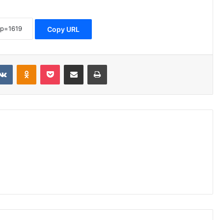
Copy URL
dit
VKontakte
Odnoklassniki
Pocket
Share via Email
Print