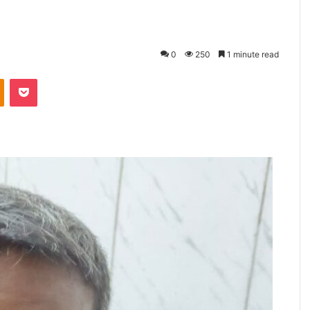
0
250
1 minute read
kte
Odnoklassniki
Pocket