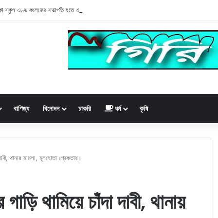
কা স্কুল এণ্ড কলেজের সভাপতি হতে একটি চক্র অধ্যক্ষের বিরুদ্ধে অপপ্রচার
বাণিজ্য
বিনোদন
চাকরি
ধর্ম
কৃষি
দা দাবী, থানায় মামলা, মূলহোতা গ্রেফতার।
গাড়ি থামিয়ে চাঁদা দাবী, থানায়