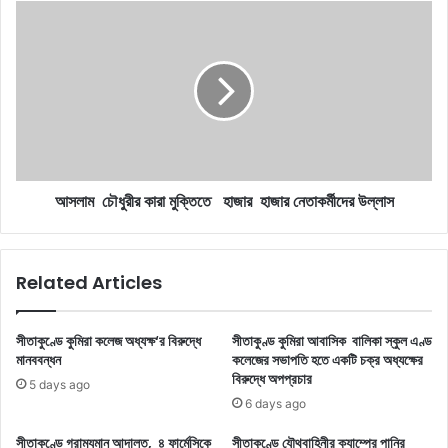
আসলাম
চৌধুরীর
কারা
মুক্তিতে
হাজার
হাজার
নেতাকর্মীদের
উল্লাস
আসলাম চৌধুরীর কারা মুক্তিতে হাজার হাজার নেতাকর্মীদের উল্লাস
Related Articles
সীতাকুণ্ডে কুমিরা কলেজ অধ্যক্ষ‘র বিরুদ্ধে
সীতাকুণ্ড কুমিরা আবাসিক বালিকা স্কুল এণ্ড
মানববন্ধন
কলেজের সভাপতি হতে একটি চক্র অধ্যক্ষের
বিরুদ্ধে অপপ্রচার
5 days ago
6 days ago
সীতাকুণ্ডে গ্রাম্যমান আদালত, ৪ ফার্মেসিকে
সীতাকুণ্ডে যৌথবাহিনীর ক্যাম্পের পানির