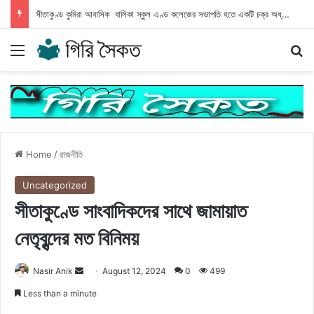
সীতাকুণ্ড কুমিরা আবাসিক বালিকা স্কুল এণ্ড কলেজের সভাপতি হতে একটি চক্র অধ্যক্ষের বিরুদ্ধে অপপ্রচার
Menu
Se
Home
/
রাজনীতি
Uncategorized
সীতাকুণ্ডে সাংবাদিকদের সাথে জামায়াত
নেতৃবৃন্দের মত বিনিময়
Send
Nasir Anik
August 12, 2024
0
499
an
Less than a minute
email