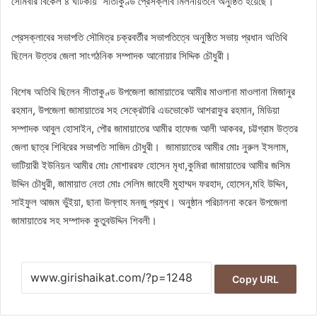
সোমবার বিকেল ৪ ঘটিকায় সীতাকুণ্ড প্রেসক্লাব মিলনায়তনে অনুষ্ঠিত হয়েছে।
প্রেসক্লাবের সভাপতি সৌমিত্র চক্রবর্তীর সভাপতিত্বে অনুষ্ঠিত সভায় প্রধান অতিথি
ছিলেন উত্তর জেলা সাংগঠনিক সম্পাদক আনোয়ার সিদ্দিক চৌধুরী।
বিশেষ অতিথি ছিলেন সীতাকুণ্ড উপজেলা জামায়াতের আমীর মাওলানা মাওলানা মিজানুর
রহমান, উপজেলা জামায়াতের সহ সেক্রেটারি এডভোকেট আশরাফুর রহমান, মিডিয়া
সম্পাদক আবুল হোসাইন, পৌর জামায়াতের আমীর হাফেজ আলী আকবর, চট্টগ্রাম উত্তর
জেলা ছাত্র শিবিরের সভাপতি সাজিদ চৌধুরী। জামায়াতের আমীর মোঃ নুরুল ইসলাম,
ভাটিয়ারী ইউনিয়ন আমীর মোঃ মোশাররফ হোসেন মৃধা,কুমিরা জামায়াতের আমীর জসিম
উদ্দিন চৌধুরী, জামায়াত নেতা মোঃ সেলিম জাহেদী মুহাম্মদ ফরহাদ, হোসেন,মহি উদ্দিন,
সাইফুল আজম ভুঁইয়া, ছানা উল্লাহ মনজু প্রমুখ। অনুষ্ঠান পরিচালনা করেন উপজেলা
জামায়াতের সহ সম্পাদক কুতুবউদ্দিন শিবলী।
Copy URL