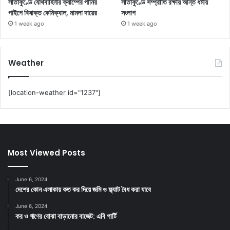
সীতাকুণ্ডে যৌথবাহিনীর ক্যাম্পের পানির
সীতাকুণ্ডে সম্প্রীতি রক্ষায় আন্ত ধর্মীয়
পাইপে বিষাক্ত কেমিক্যাল, মামলা দায়ের
সংলাপ
1 week ago
1 week ago
Weather
[location-weather id="1237"]
Most Viewed Posts
June 6, 2024
দেশের কোন এলাকায় কত কর দিয়ে জমি ও ফ্ল্যাট বৈধ করা যাবে
June 6, 2024
কর ও ঋণের বোঝা বাড়ানোর বাজেট: এবি পার্টি